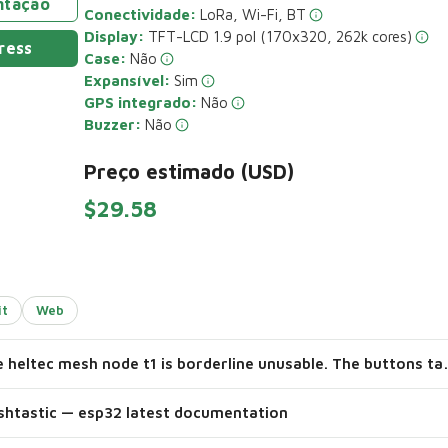
ntação
Conectividade:
LoRa, Wi-Fi, BT
Display:
TFT-LCD 1.9 pol (170x320, 262k cores)
ress
Case:
Não
Expansível:
Sim
GPS integrado:
Não
Buzzer:
Não
Preço estimado (USD)
$29.58
it
Web
The heltec mesh node t1 is borderli
htastic — esp32 latest documentation