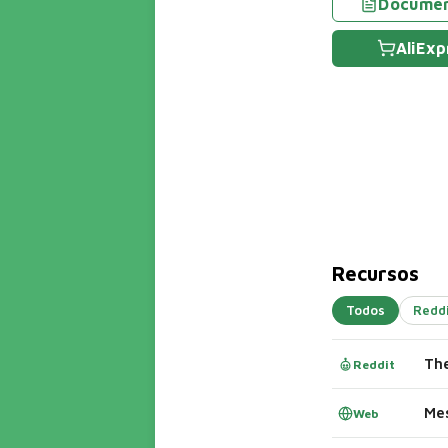
Docume
AliExp
Recursos
Todos
Redd
Reddit
Mes
Web