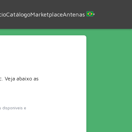
cio
Catálogo
Marketplace
Antenas
▾
. Veja abaixo as
 disponíveis e