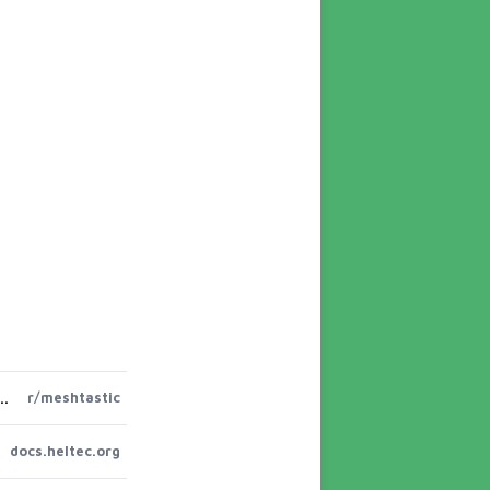
ne unusable. The buttons take WAY too much force to press
r/meshtastic
docs.heltec.org