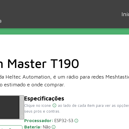
Iní
a
on Master T190
da Heltec Automation, é um rádio para redes Meshtastic
eço estimado e onde comprar.
Especificações
Clique no ícone
ao lado de cada item para ver as opções
seus prós e contras.
Processador:
ESP32-S3
Bateria:
Não