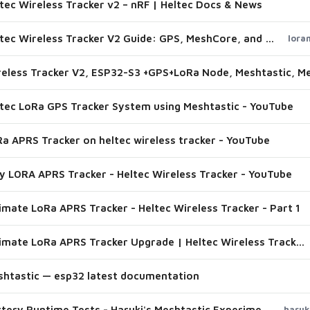
tec Wireless Tracker v2 – nRF | Heltec Docs & News
Heltec Wireless Tracker V2 Guide: GPS, MeshCore, and Meshtastic - Meshcore - LoRaMeshDevices.com
lora
tec LoRa GPS Tracker System using Meshtastic - YouTube
a APRS Tracker on heltec wireless tracker - YouTube
y LORA APRS Tracker - Heltec Wireless Tracker - YouTube
imate LoRa APRS Tracker - Heltec Wireless Tracker - Part 1
Ultimate LoRa APRS Tracker Upgrade | Heltec Wireless Tracker Build
htastic — esp32 latest documentation
Battery Runtime Tests - Haruki's Meshtastic Experiments
haruk