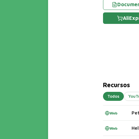
Docume
AliExp
Recursos
Todos
YouT
Web
Web