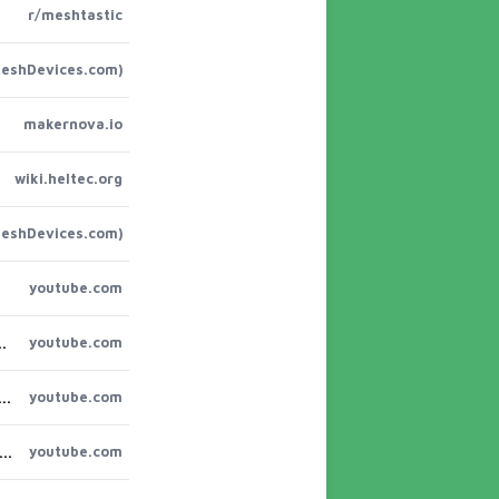
r/meshtastic
MeshDevices.com)
makernova.io
wiki.heltec.org
MeshDevices.com)
youtube.com
ec Wireless Tracker V2 Guide: GPS, Meshcore, & Meshtastic
youtube.com
2 V3 - YouTubeExploring LoRa with the Heltec 32 | Meshtastic and Arduino ...Heltec Wireless Tracker V2 Guide
youtube.com
acker - Heltec Wireless Tracker - Part 2This $15 Pi Zero Just Bridged Meshtastic to APRS! Full Setup ...Meshtastic on H
youtube.com