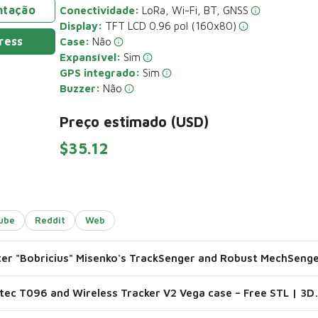
ntação
Conectividade:
LoRa, Wi-Fi, BT, GNSS
Display:
TFT LCD 0.96 pol (160x80)
ress
Case:
Não
Expansível:
Sim
GPS integrado:
Sim
Buzzer:
Não
Preço estimado (USD)
$35.12
ube
Reddit
Web
Heltec T096 and Wireless 