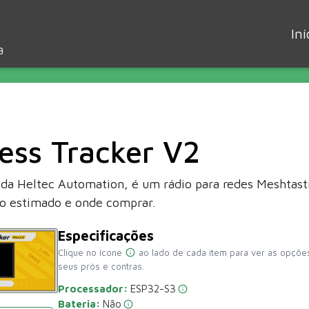
Iní
a
ess Tracker V2
 da Heltec Automation, é um rádio para redes Meshtasti
eço estimado e onde comprar.
Especificações
Clique no ícone
ao lado de cada item para ver as opções
seus prós e contras.
Processador:
ESP32-S3
Bateria:
Não