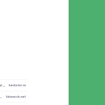
Peter "Bobricius" Misenko's TrackSenger and Robust MechSenger Are Dedicated Meshtastic Comms Gadgets - Hackster.io
hackster.io
Tracker V2 Vega case – Free STL | 3DSEARCH
3dsearch.net