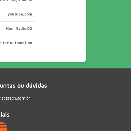
o. I'm going to try th
youtube.com
Ham Radio DX
eltec Automation
untas ou dúvidas
scztech.com.br
iais