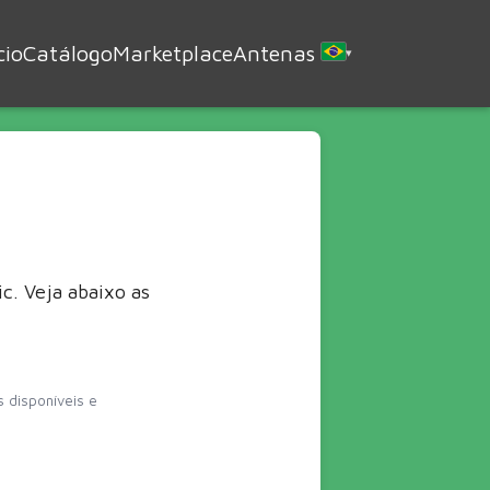
cio
Catálogo
Marketplace
Antenas
▾
c. Veja abaixo as
 disponíveis e