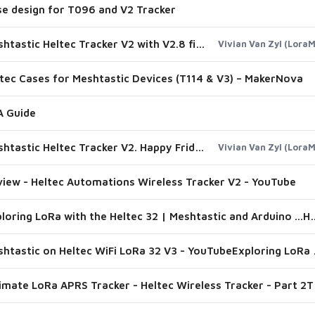
e design for T096 and V2 Tracker
Meshtastic Heltec Tracker V2 with V2.8 firmware #meshtastic #heltec
Vivian Van Zyl (Lora
tec Cases for Meshtastic Devices (T114 & V3) – MakerNova
A Guide
Meshtastic Heltec Tracker V2. Happy Friday 😊 #heltec #meshtastic #lora
Vivian Van Zyl (Lora
iew - Heltec Automations Wireless Tracker V2 - YouTube
Exploring LoRa with the Heltec 32 | Meshtastic and Arduino ...Helt
Meshtastic on Heltec WiFi LoRa 3
Ultimate LoRa APRS Tr