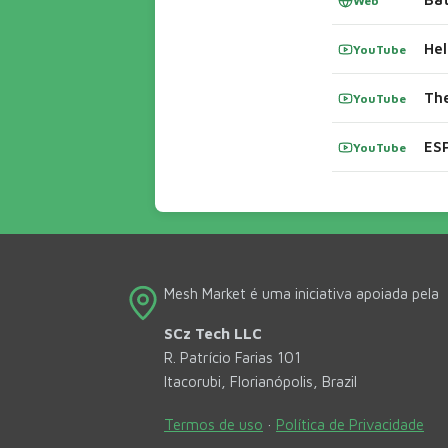
Web
YouTube
Th
YouTube
ESP
YouTube
Mesh Market é uma iniciativa apoiada pela
SCz Tech LLC
R. Patrício Farias 101
Itacorubi, Florianópolis, Brazil
Termos de uso
·
Política de Privacidade