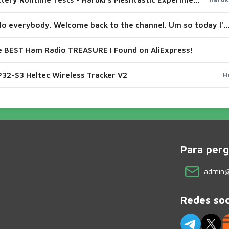
Hello everybody. Welcome back to the channel. Um so today I'm going to load onto this new wireless tracker revision tw
e BEST Ham Radio TREASURE I Found on AliExpress!
32-S3 Heltec Wireless Tracker V2
H
Para perg
admin@
Redes soc