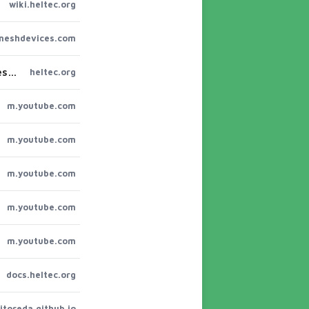
wiki.heltec.org
meshdevices.com
Wireless Tracker V2, ESP32-S3 +GPS+LoRa Node, Meshtastic, MeshCore and LoRaWAN Compatible – Heltec Automation
heltec.org
m.youtube.com
m.youtube.com
m.youtube.com
m.youtube.com
m.youtube.com
docs.heltec.org
itoreda.github.io