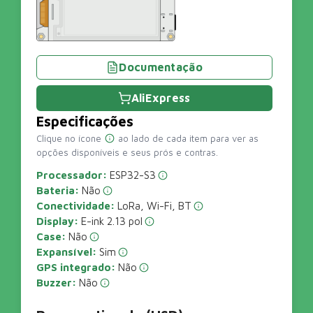
Documentação
AliExpress
Especificações
Clique no ícone
ao lado de cada item para ver as
opções disponíveis e seus prós e contras.
Processador:
ESP32-S3
Bateria:
Não
Conectividade:
LoRa, Wi-Fi, BT
Display:
E-ink 2.13 pol
Case:
Não
Expansível:
Sim
GPS integrado:
Não
Buzzer:
Não