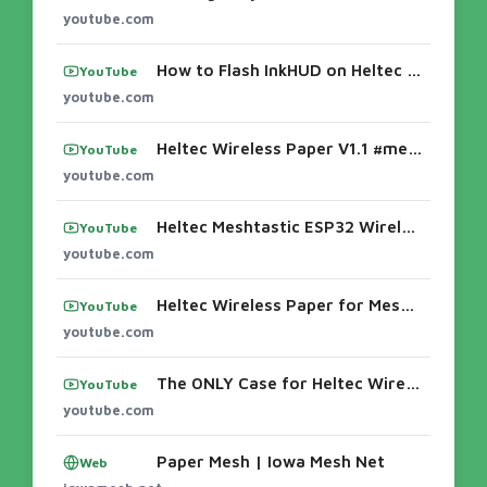
youtube.com
How to Flash InkHUD on Heltec E-Paper Display - YouTubeTesting Alleycat's new holster for the Wireless paper node ...
YouTube
youtube.com
Heltec Wireless Paper V1.1 #meshtastic #esp32 - YouTubeHP - How to assemble the case for the Heltec Wireless Paper ...REDE MESHTASTIC SANTA
YouTube
youtube.com
Heltec Meshtastic ESP32 Wireless Paper Eink Display Smart ...
YouTube
youtube.com
Heltec Wireless Paper for Meshtastic - YouTubeHeltec Meshtastic ESP32 Wireless Paper Eink Display Smart ...Heltec Wireless Paper V1.1 #mesht
YouTube
youtube.com
The ONLY Case for Heltec Wireless Paper (with SMA...) - YouTube
YouTube
youtube.com
Paper Mesh | Iowa Mesh Net
Web