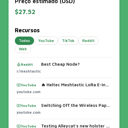
Preço estimado (USD)
$27.52
Recursos
Todos
YouTube
TikTok
Reddit
Web
Best Cheap Node?
Reddit
r/meshtastic
🔥 Heltec Meshtastic LoRa E-Ink Display Review | Smart Price Tag with ESP32 + SX1262 (30% OFF!) - YouTube
YouTube
youtube.com
Switching Off the Wireless Paper by Heltec with Meshtastic Firmware #inkMesh - YouTube
YouTube
youtube.com
Testing Alleycat's new holster for the Wireless paper node ...
YouTube