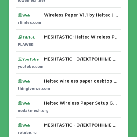
iowamesh.net
Wireless Paper V1.1 by Heltec | Mesh Devices | RF Index
Web
rfindex.com
MESHTASTIC: Heltec Wireless Paper v1.1.1/v1.2 “Chińczyk mi wysłał wadliwy moduł 🤬!!!” i inne tego typu pretensje
TikTok
PLAWSKI
MESHTASTIC - ЭЛЕКТРОННЫЕ ЧЕРНИЛА (Heltec Wireless Paper)
YouTube
youtube.com
Heltec wireless paper desktop stand (Meshtastic) by Daveth - Thingiverse
Web
thingiverse.com
Heltec Wireless Paper Setup Guide | NodakMesh
Web
nodakmesh.org
MESHTASTIC - ЭЛЕКТРОННЫЕ ЧЕРНИЛА (Heltec Wireless Paper) - смотреть видео онлайн от «ОЛЕГОВИЧ НА СВЯЗИ!» в хорошем качестве, бесплатно опубл
Web
rutube.ru