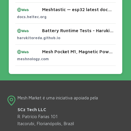
Meshtastic — esp32 latest documentation
Web
docs.heltec.org
Battery Runtime Tests - Haruki's Meshtastic Experiments
Web
harukitoreda.github.io
Mesh Pocket M1, Magnetic Power Bank 10000mAh, Meshnology
Web
meshnology.com
Mesh Market é uma iniciativa apoiada pela
SCz Tech LLC
R. Patrício Farias 101
Itacorubi, Florianópolis, Brazil